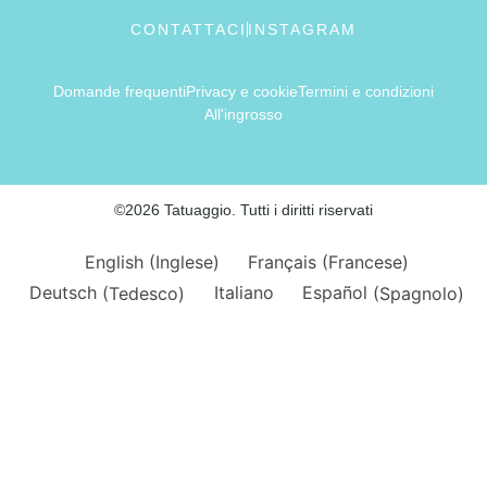
CONTATTACI
INSTAGRAM
Domande frequenti
Privacy e cookie
Termini e condizioni
All'ingrosso
©2026 Tatuaggio. Tutti i diritti riservati
English
(
Inglese
)
Français
(
Francese
)
Deutsch
(
Tedesco
)
Italiano
Español
(
Spagnolo
)