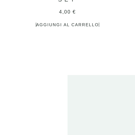
4,00
€
AGGIUNGI AL CARRELLO
2
FE
20
ET
T