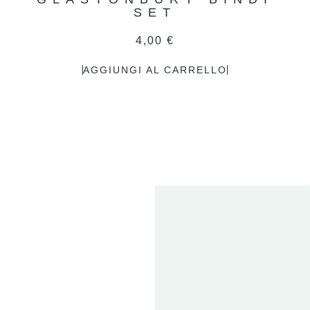
SET
4,00
€
AGGIUNGI AL CARRELLO
2
FE
20
ET
T