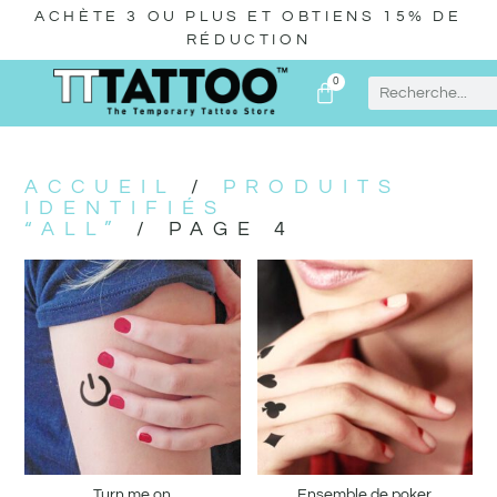
ACHÈTE 3 OU PLUS ET OBTIENS 15% DE
RÉDUCTION
0
ACCUEIL
/
PRODUITS
IDENTIFIÉS
“ALL”
/ PAGE 4
Turn me on
Ensemble de poker