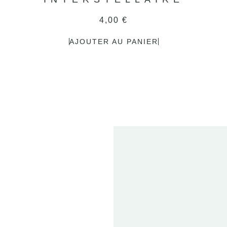
4,00
€
AJOUTER AU PANIER
2
FE
20
ET
T