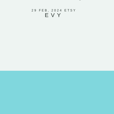
a même in
petite lu
29 FEB, 2024 ETSY
EVY