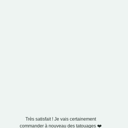
Très satisfait ! Je vais certainement
Je l'ai a
commander à nouveau des tatouages ❤️
C'est exa