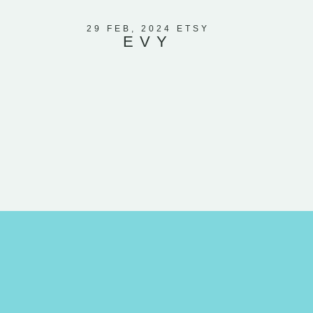
beschrieb
Herzen un
29 FEB, 2024 ETSY
EVY
weiß, d