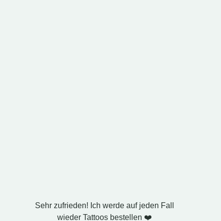
Sehr zufrieden! Ich werde auf jeden Fall
Ich ha
wieder Tattoos bestellen ❤️
Ehem