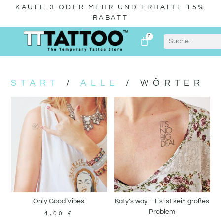
KAUFE 3 ODER MEHR UND ERHALTE 15%
RABATT
0
WIR ÜBER UNS
START
/
ALLE
/ WÖRTER
Only Good Vibes
Katy’s way – Es ist kein großes
Problem
4,00
€