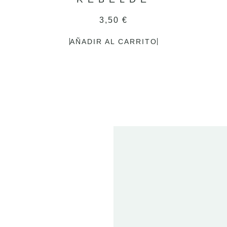
3,50
€
AÑADIR AL CARRITO
2
FE
20
ET
T
01 
2024