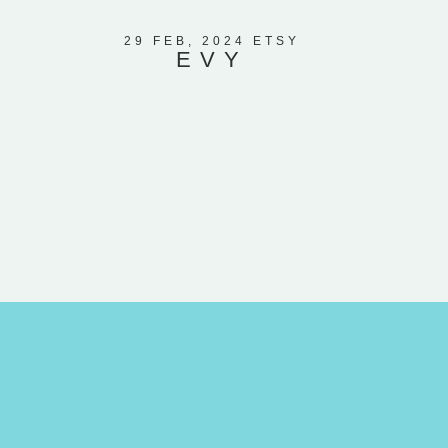
beschrieb
Herzen un
29 FEB, 2024 ETSY
EVY
weiß, d