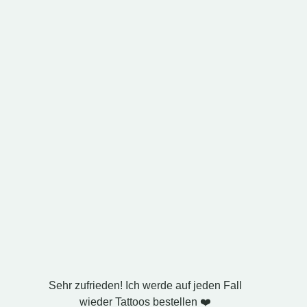
Sehr zufrieden! Ich werde auf jeden Fall
Ich ha
wieder Tattoos bestellen ❤️
Ehem