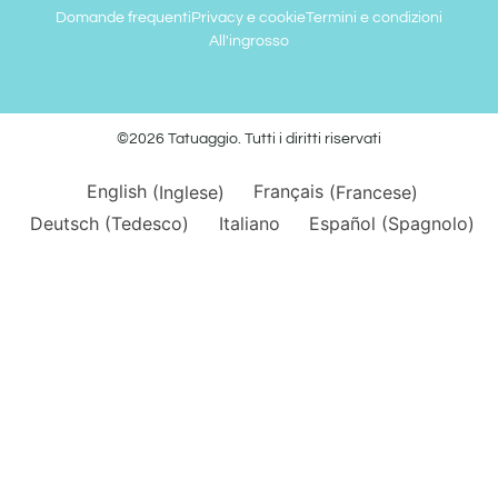
Domande frequenti
Privacy e cookie
Termini e condizioni
All'ingrosso
©2026 Tatuaggio. Tutti i diritti riservati
English
(
Inglese
)
Français
(
Francese
)
Deutsch
(
Tedesco
)
Italiano
Español
(
Spagnolo
)