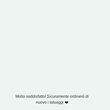
Molto soddisfatto! Sicuramente ordinerò di
L'ho com
nuovo i tatuaggi ❤️
E' esatt
includev