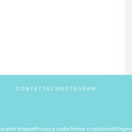
CONTATTACI
INSTAGRAM
omande frequenti
Privacy e cookie
Termini e condizioni
All'ingro