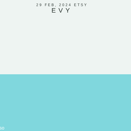
piccola 
29 FEB, 2024 ETSY
EVY
cam
sso