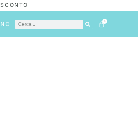
I SCONTO
0
ANO