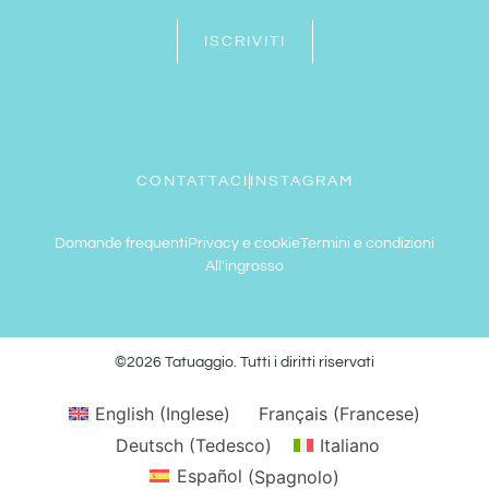
ISCRIVITI
CONTATTACI
INSTAGRAM
Domande frequenti
Privacy e cookie
Termini e condizioni
All'ingrosso
©2026 Tatuaggio. Tutti i diritti riservati
English
(
Inglese
)
Français
(
Francese
)
Deutsch
(
Tedesco
)
Italiano
Español
(
Spagnolo
)