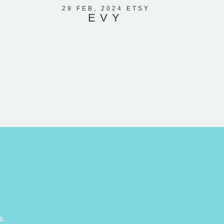
petite lu
29 FEB, 2024 ETSY
EVY
s