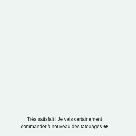
Très satisfait ! Je vais certainement
Je l'ai a
commander à nouveau des tatouages ❤️
C'est exa
a même in