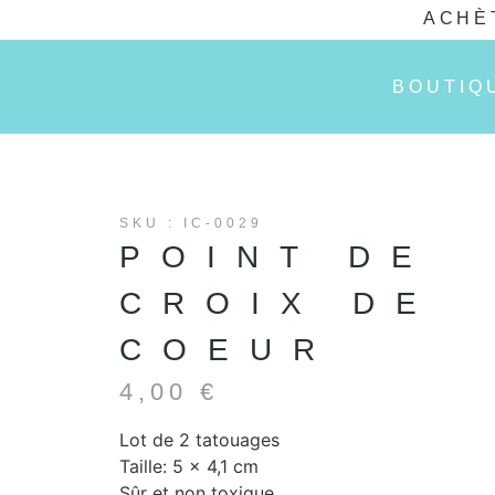
ACHÈ
BOUTIQ
SKU : IC-0029
POINT DE
CROIX DE
COEUR
4,00
€
Lot de 2 tatouages
Taille: 5 x 4,1 cm
Sûr et non toxique