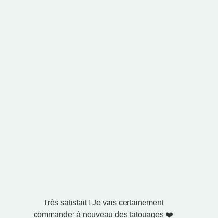
Très satisfait ! Je vais certainement
Je l'ai a
commander à nouveau des tatouages ❤️
C'est exa