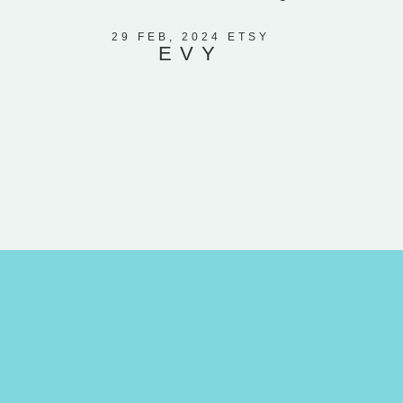
a même in
petite lu
29 FEB, 2024 ETSY
EVY