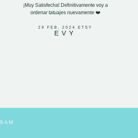
¡Muy Satisfecha! Definitivamente voy a
Compré
ordenar tatuajes nuevamente ❤️
esposo. 
El ve
corazones
29 FEB, 2024 ETSY
EVY
que mi
GRAM