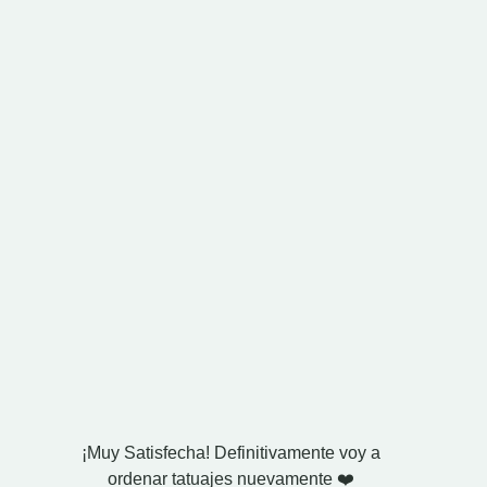
¡Muy Satisfecha! Definitivamente voy a
Compré
ordenar tatuajes nuevamente ❤️
esposo. 