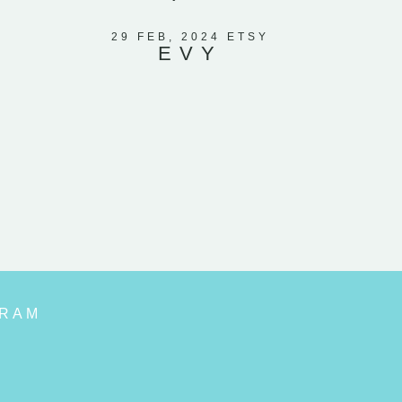
El ve
corazones
29 FEB, 2024 ETSY
EVY
que mi
GRAM