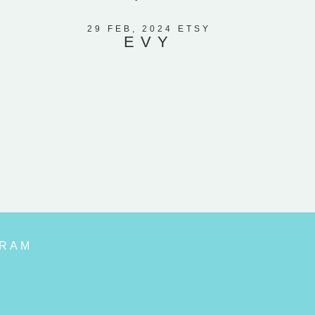
El ve
corazones
29 FEB, 2024 ETSY
EVY
que mi
GRAM