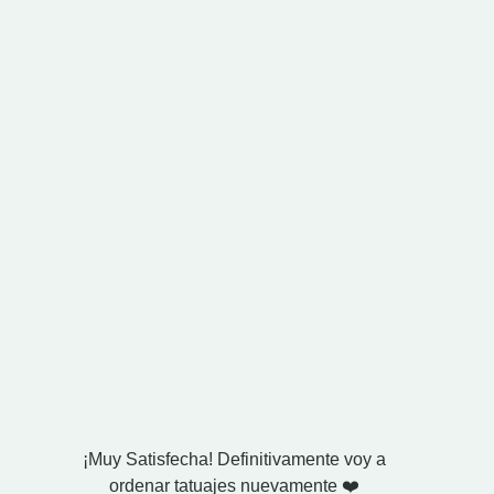
¡Muy Satisfecha! Definitivamente voy a
Compré
ordenar tatuajes nuevamente ❤️
esposo. 