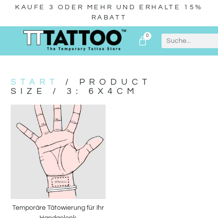
KAUFE 3 ODER MEHR UND ERHALTE 15%
RABATT
0
WIR ÜBER UNS
START
/ PRODUCT
SIZE / 3: 6X4CM
Temporäre Tätowierung für Ihr