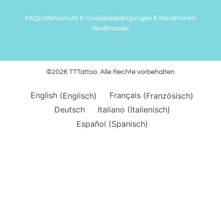
FAQ
Datenschutz & Cookies
Bedingungen & Konditionen
Großhandel
©2026 TTTattoo. Alle Rechte vorbehalten
English
(
Englisch
)
Français
(
Französisch
)
Deutsch
Italiano
(
Italienisch
)
Español
(
Spanisch
)