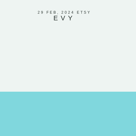
beschrieb
Herzen un
29 FEB, 2024 ETSY
EVY
weiß, d