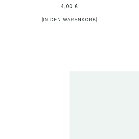
4,00
€
IN DEN WARENKORB
2
FE
20
ET
T
01 
2024