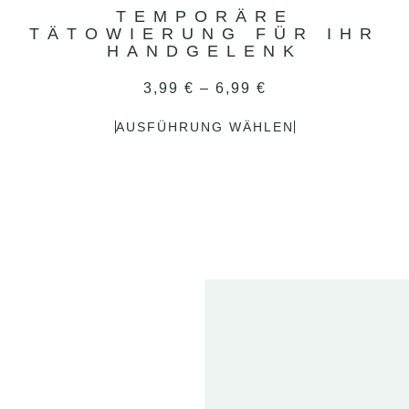
TEMPORÄRE
TÄTOWIERUNG FÜR IHR
HANDGELENK
3,99
€
–
6,99
€
AUSFÜHRUNG WÄHLEN
2
FE