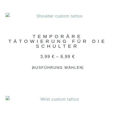
TEMPORÄRE
TÄTOWIERUNG FÜR DIE
SCHULTER
3,99
€
–
6,99
€
AUSFÜHRUNG WÄHLEN