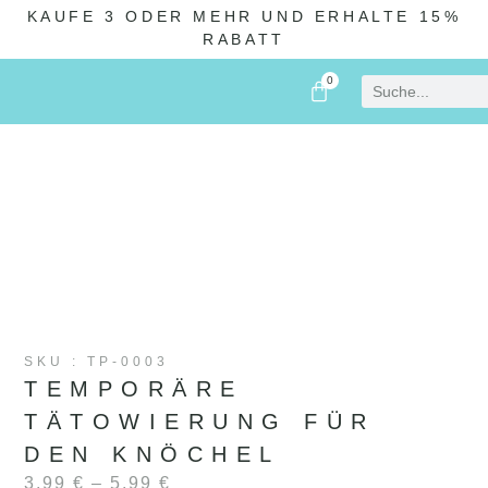
KAUFE 3 ODER MEHR UND ERHALTE 15%
RABATT
0
WIR ÜBER UNS
SKU : TP-0003
TEMPORÄRE
TÄTOWIERUNG FÜR
DEN KNÖCHEL
3,99
€
–
5,99
€