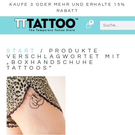
KAUFE 3 ODER MEHR UND ERHALTE 15%
RABATT
0
WIR ÜBER UNS
START
/ PRODUKTE
VERSCHLAGWORTET MIT
„BOXHANDSCHUHE
TATTOOS“