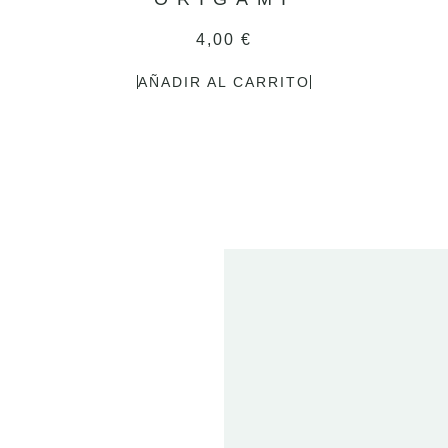
4,00
€
AÑADIR AL CARRITO
2
FE
20
ET
T
01 
2024