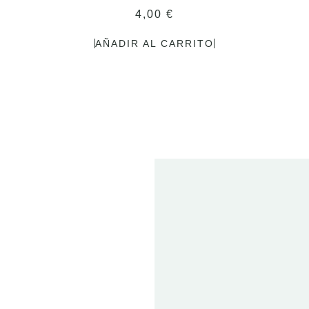
4,00
€
AÑADIR AL CARRITO
2
FE
20
ET
T
01 
2024
DEN