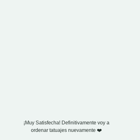
¡Muy Satisfecha! Definitivamente voy a
Compré
ordenar tatuajes nuevamente ❤️
esposo. 
El ve