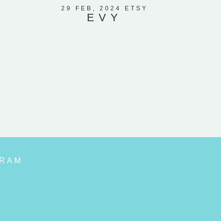
corazones
29 FEB, 2024 ETSY
EVY
que mi
GRAM