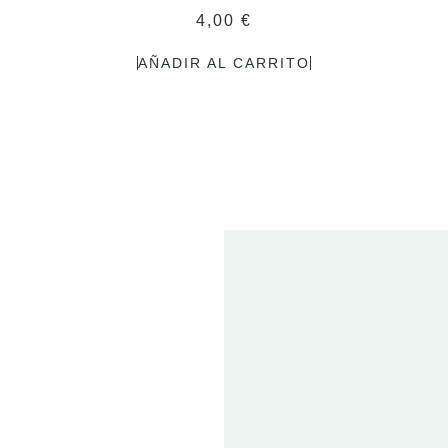
4,00
€
AÑADIR AL CARRITO
2
FE
20
ET
T
01 
2024
DEN