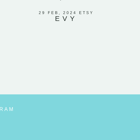
El ve
corazones
29 FEB, 2024 ETSY
EVY
que mi
GRAM