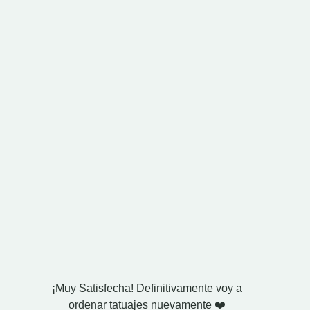
¡Muy Satisfecha! Definitivamente voy a
Compré
ordenar tatuajes nuevamente ❤️
esposo. 