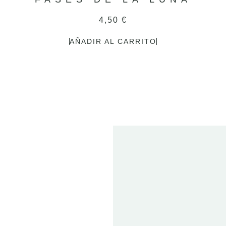
4,50
€
AÑADIR AL CARRITO
2
FE
20
ET
T
01 
2024