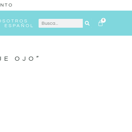
ENTO
OSOTROS
0
ESPAÑOL
JE OJO”