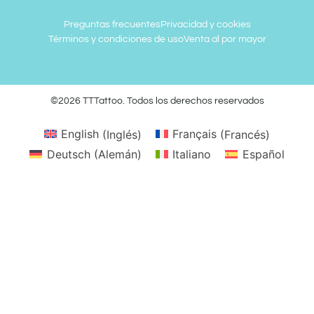
Preguntas frecuentes
Privacidad y cookies
Términos y condiciones de uso
Venta al por mayor
©2026 TTTattoo. Todos los derechos reservados
English
(
Inglés
)
Français
(
Francés
)
Deutsch
(
Alemán
)
Italiano
Español